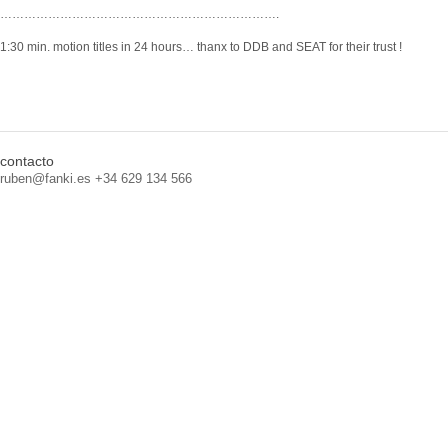
…………………………………………………………….
1:30 min. motion titles in 24 hours… thanx to DDB and SEAT for their trust !
contacto
ruben@fanki.es +34 629 134 566